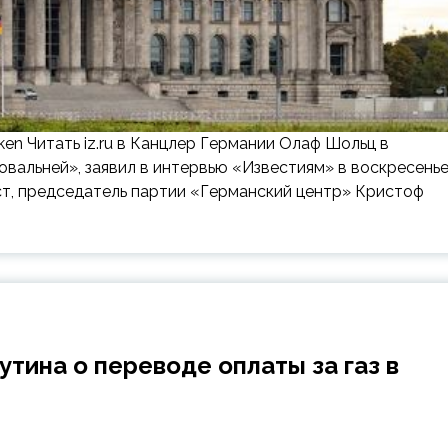
nken Читать iz.ru в Канцлер Германии Олаф Шольц в
альней», заявил в интервью «Известиям» в воскресенье
ст, председатель партии «Германский центр» Кристоф
тина о переводе оплаты за газ в