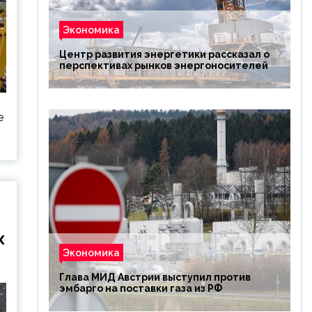
Экономика
Центр развития энергетики рассказал о
перспективах рынков энергоносителей
е
х
Экономика
Глава МИД Австрии выступил против
эмбарго на поставки газа из РФ