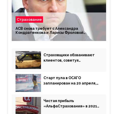
Страхование
АСВ снова требует с Александра
Кондратенкова и Ларисы Фроловой
возмещения убытков на 1,5 млрд р.
Страховщики обзванивают
клиентов, советуя
доплатить за каско
Старт пула в ОСАГО
запланирован на 20 апреля,
«Е-Гарант» ещё некоторое
время будет его
дублировать [дополнено]
Чистая прибыль
«АльфаСтрахования» в 2021
г. составила 6,8 млрд р. (-38%)