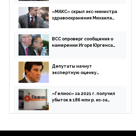
«МАКС» скрыл экс-министра
здравоохранения Михаила
Зурабова
ВСС опроверг сообщения о
намерении Игоря Юргенса
покинуть Россию
Депутаты начнут
экспертную оценку
предложений ЦБ
«Гелиос» за 2021 г. получил
убыток в 186 млн р. из-за
списания «дебиторки» и
реализации недвижимости