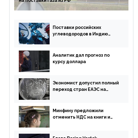
на поставки газа из РФ
Поставки российских
углеводородов в Индию
могут увеличиться
Аналитик дал прогноз по
курсу доллара
Экономист допустил полный
переход стран ЕАЭС на
российский рубль в торговле
Минфину предложили
отменить НДС на книги и
учебники