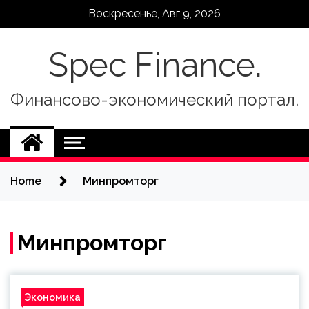
Skip
Воскресенье, Авг 9, 2026
to
content
Spec Finance.
Финансово-экономический портал.
Home
Минпромторг
Минпромторг
Экономика